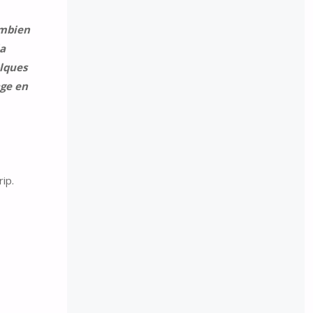
ombien
la
elques
age en
ip.