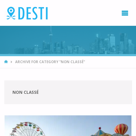
DESTI
Blog
voyage
et
destination
vacances
HOME
ARCHIVE FOR CATEGORY "NON CLASSÉ"
NON CLASSÉ