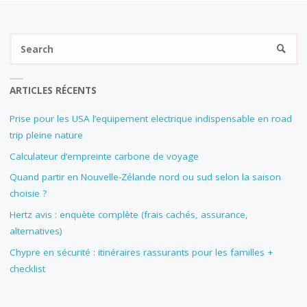
Se
SEARC
fo
ARTICLES RÉCENTS
Prise pour les USA l’equipement electrique indispensable en road
trip pleine nature
Calculateur d’empreinte carbone de voyage
Quand partir en Nouvelle-Zélande nord ou sud selon la saison
choisie ?
Hertz avis : enquète complète (frais cachés, assurance,
alternatives)
Chypre en sécurité : itinéraires rassurants pour les familles +
checklist