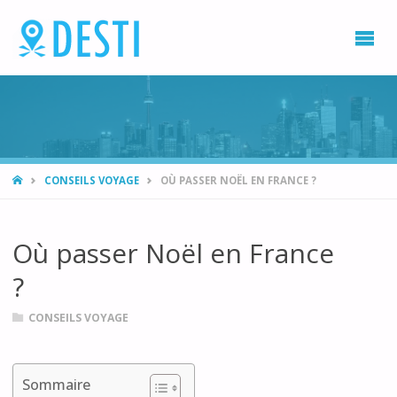
DESTI
Blog
voyage
et
destination
vacances
HOME
CONSEILS VOYAGE
OÙ PASSER NOËL EN FRANCE ?
Où passer Noël en France
?
CONSEILS VOYAGE
Sommaire