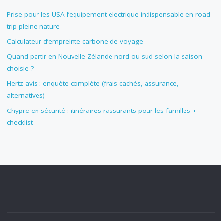
Prise pour les USA l’equipement electrique indispensable en road
trip pleine nature
Calculateur d’empreinte carbone de voyage
Quand partir en Nouvelle-Zélande nord ou sud selon la saison
choisie ?
Hertz avis : enquète complète (frais cachés, assurance,
alternatives)
Chypre en sécurité : itinéraires rassurants pour les familles +
checklist