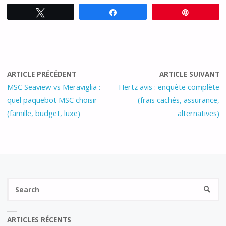
Tweetez
Partagez
Épingle
ARTICLE PRÉCÉDENT
ARTICLE SUIVANT
MSC Seaview vs Meraviglia :
Hertz avis : enquète complète
quel paquebot MSC choisir
(frais cachés, assurance,
(famille, budget, luxe)
alternatives)
Se
SEARC
fo
ARTICLES RÉCENTS