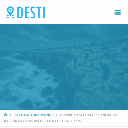
DESTI
Blog
voyage
et
destination
vacances
HOME
DESTINATIONS MONDE
CHYPRE EN SÉCURITÉ : ITINÉRAIRES
RASSURANTS POUR LES FAMILLES + CHECKLIST