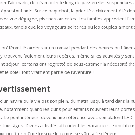
rer l’air marin, de déambuler le long de passerelles suspendues 
 époustouflants. Sur ce paquebot, la priorité a clairement été do
 avec vue dégagée, piscines ouvertes. Les familles apprécient l’a
cipaux, tandis que les voyageurs solitaires ou les couples aiment
s préférant lézarder sur un transat pendant des heures ou flâner 
 y trouvent facilement leurs repères, même si les activités y sont
ent séjour, certains ont regretté de sous-estimer la nécessité d’
et le soleil font vraiment partie de l’aventure !
ivertissement
d’un navire où la vie bat son plein, du matin jusqu’à tard dans la nuit
, notamment quand les clubs pour enfants rouvrent leurs porte
s. Le pont intérieur, devenu une référence avec son plafond LED
 tous âges. Divers activités attendent les vacanciers : simulateur
ur profiter même lorsque le temps se gâte à l’extérieur.