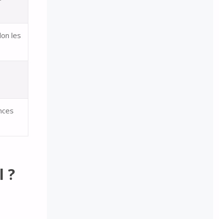
on les
nces
l ?