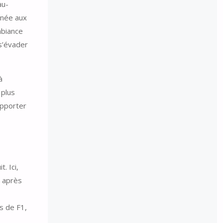
au-
nnée aux
mbiance
 s’évader
à
 plus
apporter
. Ici,
s après
s de F1,