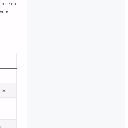
sence ou
er le
nnée
s
s