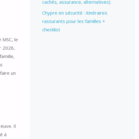
cachés, assurance, alternatives)
Chypre en sécurité : itinéraires
rassurants pour les familles +
checklist
e MSC, le
r 2026,
amille,
es
faire un
euve. Il
té à