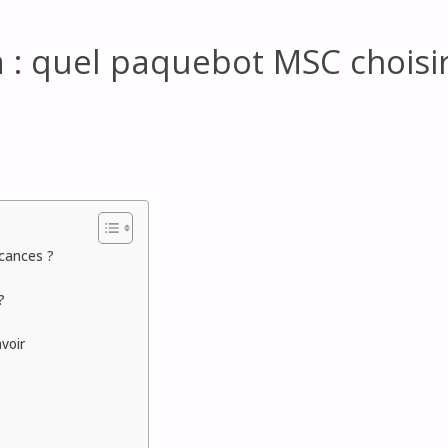
 : quel paquebot MSC choisi
cances ?
?
voir