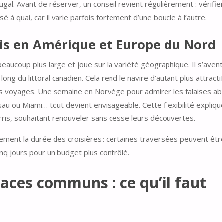
gal. Avant de réserver, un conseil revient régulièrement : vérifier
à quai, car il varie parfois fortement d’une boucle à l’autre.
gis en Amérique et Europe du Nord
beaucoup plus large et joue sur la variété géographique. Il s’aven
ong du littoral canadien. Cela rend le navire d’autant plus attracti
eurs voyages. Une semaine en Norvège pour admirer les falaises a
au ou Miami… tout devient envisageable. Cette flexibilité expliqu
uerris, souhaitant renouveler sans cesse leurs découvertes.
lement la durée des croisières : certaines traversées peuvent êt
nq jours pour un budget plus contrôlé.
aces communs : ce qu’il faut