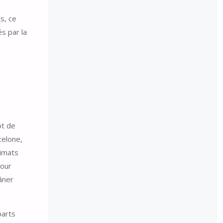
s, ce
s par la
ot de
celone,
limats
pour
âner
parts