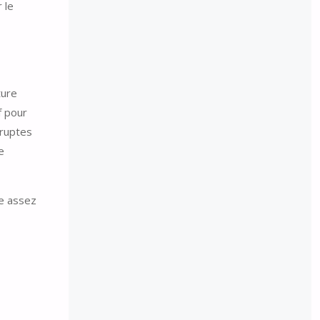
 le
ture
f pour
bruptes
e
re assez