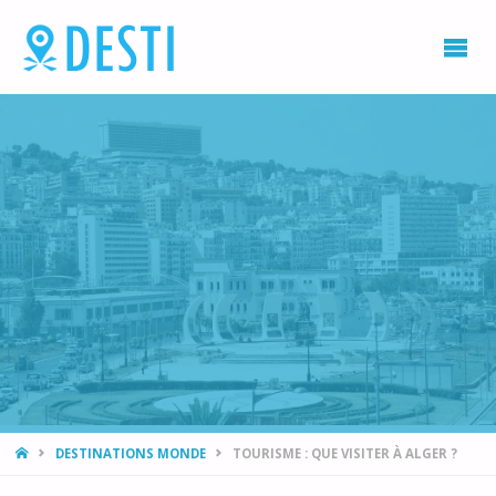
DESTI
Blog
voyage
et
destination
vacances
HOME
DESTINATIONS MONDE
TOURISME : QUE VISITER À ALGER ?