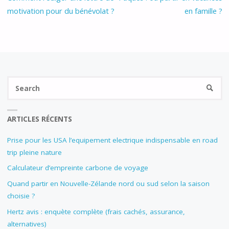
motivation pour du bénévolat ?
en famille ?
Se
SEARC
fo
ARTICLES RÉCENTS
Prise pour les USA l’equipement electrique indispensable en road
trip pleine nature
Calculateur d’empreinte carbone de voyage
Quand partir en Nouvelle-Zélande nord ou sud selon la saison
choisie ?
Hertz avis : enquète complète (frais cachés, assurance,
alternatives)