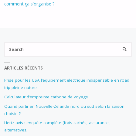
comment ça s’organise ?
Se
SEARC
fo
ARTICLES RÉCENTS
Prise pour les USA l’equipement electrique indispensable en road
trip pleine nature
Calculateur d’empreinte carbone de voyage
Quand partir en Nouvelle-Zélande nord ou sud selon la saison
choisie ?
Hertz avis : enquète complète (frais cachés, assurance,
alternatives)