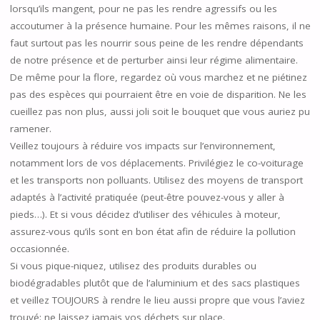
lorsqu’ils mangent, pour ne pas les rendre agressifs ou les
accoutumer à la présence humaine. Pour les mêmes raisons, il ne
faut surtout pas les nourrir sous peine de les rendre dépendants
de notre présence et de perturber ainsi leur régime alimentaire.
De même pour la flore, regardez où vous marchez et ne piétinez
pas des espèces qui pourraient être en voie de disparition. Ne les
cueillez pas non plus, aussi joli soit le bouquet que vous auriez pu
ramener.
Veillez toujours à réduire vos impacts sur l’environnement,
notamment lors de vos déplacements. Privilégiez le co-voiturage
et les transports non polluants. Utilisez des moyens de transport
adaptés à l’activité pratiquée (peut-être pouvez-vous y aller à
pieds…). Et si vous décidez d’utiliser des véhicules à moteur,
assurez-vous qu’ils sont en bon état afin de réduire la pollution
occasionnée.
Si vous pique-niquez, utilisez des produits durables ou
biodégradables plutôt que de l’aluminium et des sacs plastiques
et veillez TOUJOURS à rendre le lieu aussi propre que vous l’aviez
trouvé: ne laissez jamais vos déchets sur place.