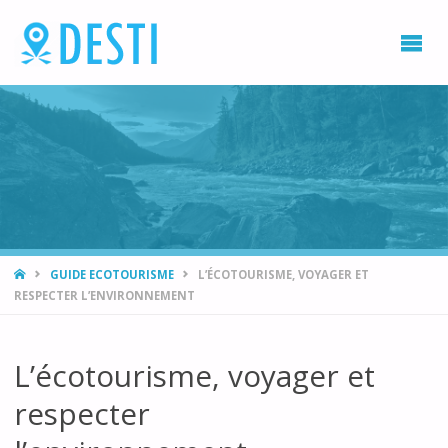
DESTI
Blog
voyage
et
destination
vacances
HOME
GUIDE ECOTOURISME
L’ÉCOTOURISME, VOYAGER ET
RESPECTER L’ENVIRONNEMENT
L’écotourisme, voyager et
respecter