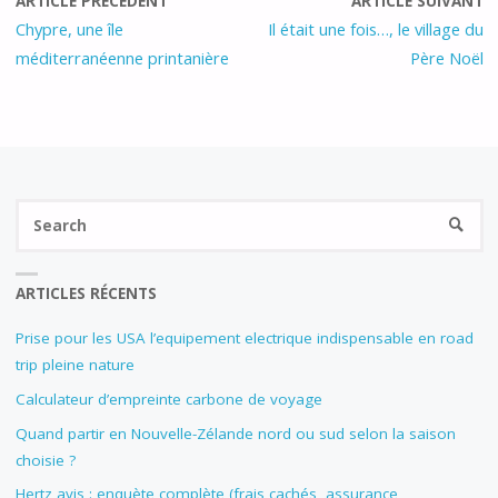
ARTICLE PRÉCÉDENT
ARTICLE SUIVANT
Chypre, une île
Il était une fois…, le village du
méditerranéenne printanière
Père Noël
Se
SEARC
fo
ARTICLES RÉCENTS
Prise pour les USA l’equipement electrique indispensable en road
trip pleine nature
Calculateur d’empreinte carbone de voyage
Quand partir en Nouvelle-Zélande nord ou sud selon la saison
choisie ?
Hertz avis : enquète complète (frais cachés, assurance,