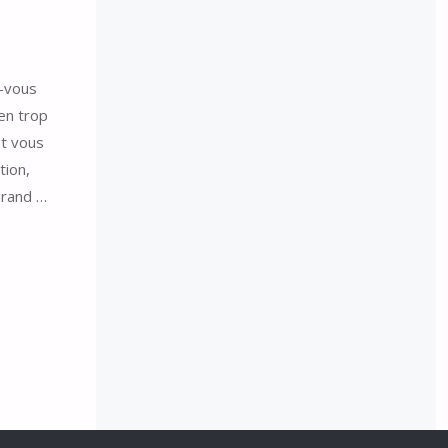
s-vous
en trop
Et vous
tion,
 grand …