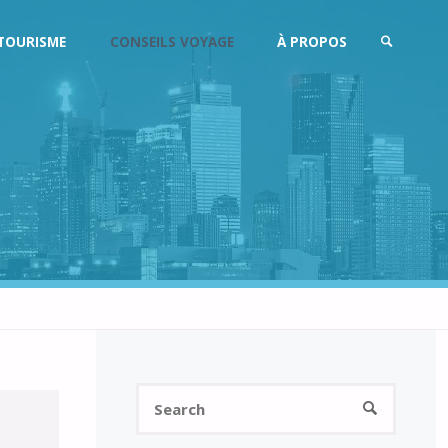
TOURISME
CONSEILS VOYAGE
À PROPOS
SEARCH
Search
SEARCH
for: