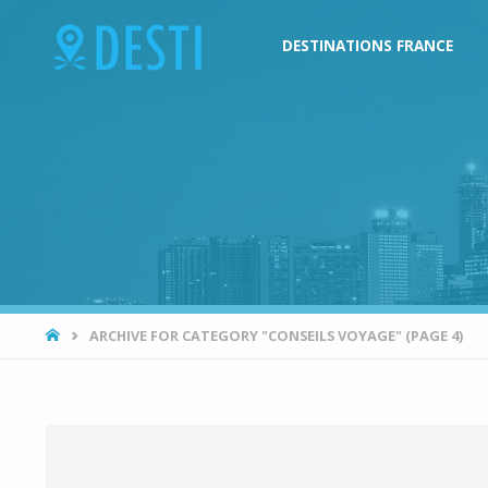
DESTI
Skip
DESTINATIONS FRANCE
Blog
to
voyage
et
content
destination
vacances
HOME
ARCHIVE FOR CATEGORY "CONSEILS VOYAGE"
(PAGE 4)